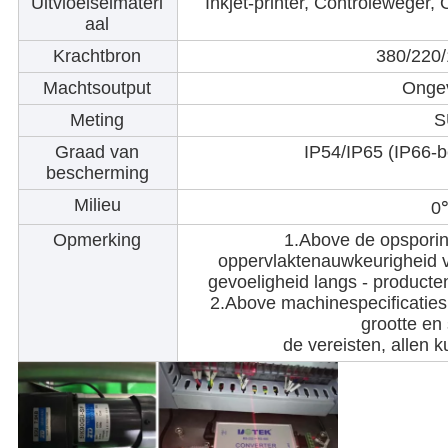
Uitvloeiselmateri
Inkjet-printer, Controleweger, 
aal
Krachtbron
380/220
Machtsoutput
Onge
Meting
S
Graad van
IP54/IP65 (IP66-b
bescherming
Milieu
0
Opmerking
1.Above de opsporin
oppervlaktenauwkeurigheid 
gevoeligheid langs - producten
2.Above machinespecificaties 
grootte en
de vereisten, allen