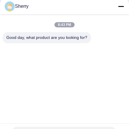
Sherry
Bevroren Industriële het Metaaldetectors van de Voedsel
Plantaardige Verwerking IP54 265VAC
8:43 PM
De farmaceutische Transportband van het Metaaldetectors
van Pharma 170L 380V Industriële
Good day, what product are you looking for?
populaire categorieën
Alle
De Testkamer Van De 
Milieutestkamers
Temperatuurvochtigheid
De Zoute Kamer 
Laboratorium 
Van De Neveltest
Droogoven
Het Laboratorium 
Klimaattestkamer
Dempt - Oven
Universele Trek Het 
Charpyeffect Het 
Testen Machine
Testen Machine