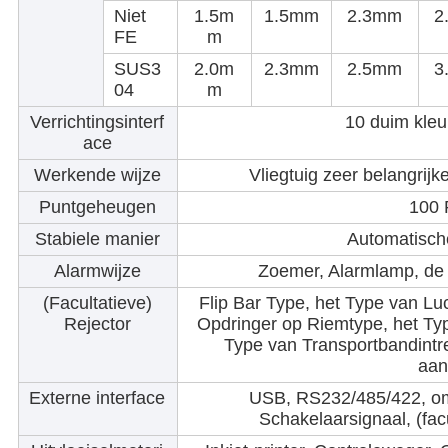
Niet
1.5m
1.5mm
2.3mm
2
FE
m
SUS3
2.0m
2.3mm
2.5mm
3
04
m
Verrichtingsinterf
10 duim kleu
ace
Werkende wijze
Vliegtuig zeer belangrijk
Puntgeheugen
100 
Stabiele manier
Automatisch
Alarmwijze
Zoemer, Alarmlamp, de
(Facultatieve)
Flip Bar Type, het Type van Luc
Rejector
Opdringer op Riemtype, het Typ
Type van Transportbandintr
aan
Externe interface
USB, RS232/485/422, om
Schakelaarsignaal, (fac