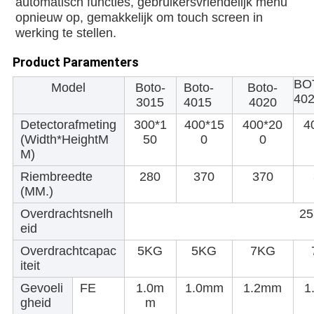
automatisch functies, gebruikersvriendelijk menu 
opnieuw op, gemakkelijk om touch screen in 
werking te stellen.
Product Paramenters
BO
Model
Boto-
Boto-
Boto-
40
3015
4015
4020
Detectorafmeting
300*1
400*15
400*20
4
(Width*HeightM
50
0
0
M)
Riembreedte
280
370
370
(MM.)
Overdrachtsnelh
25
eid
Overdrachtcapac
5KG
5KG
7KG
iteit
Gevoeli
FE
1.0m
1.0mm
1.2mm
1
gheid
m