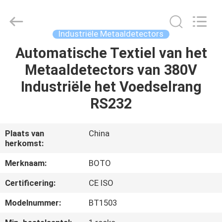
BOTO
GROUP
LTD.
All
Rights
Industriële Metaaldetectors
Reserved.
Automatische Textiel van het
HUIS
Metaaldetectors van 380V
PRODUCTEN
Industriële het Voedselrang
RS232
ONGEVEER
ONS
Plaats van
China
herkomst:
FABRIEKSREIS
Merknaam:
BOTO
Certificering:
CE ISO
KWALITEITSCONTROLE
Modelnummer:
BT1503