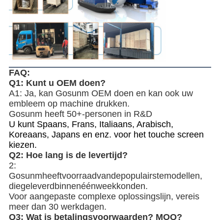
FAQ:
Q1: Kunt u OEM doen?
A1:
Ja
, kan Gosunm OEM doen en kan ook uw
embleem op machine drukken.
Gosunm heeft 50+-personen in R&D
U kunt Spaans, Frans, Italiaans, Arabisch,
Koreaans, Japans en enz.
voor het touche screen
kiezen
.
Q
2
: Hoe lang is de levertijd?
2
:
Gosunmheeftvoorraadvandepopulairstemodellen,
diegeleverdbinnenéénweekkonden.
Voor aangepaste complexe oplossingslijn, vereis
meer dan 30 werkdagen.
Q
3
: Wat is betalingsvoorwaarden?
MOQ?