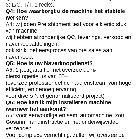
3
:
L/C, T/T.
1 reeks.
Q4: Hoe waarborgt u de machine het stabiele
werken?
A4: wij doen Pre-shipment test voor elk enig stuk
van machine.
wij hebben afzonderlijke QC, leverings, verkoop en
naverkoopafdelingen.
ook strikt beheersproces van pre-sales aan
naverkoop.
Q
5
:
Hoe is uw Naverkoopdienst
?
A5:
1 jaargarantie met
overzee de
na-
dienstingenieurs van 60+
(overzee professioneel de na-dienstteam van hoge
efficiënt, en genoeg ervaring
voor divers Niet genormaliseerd project)
Q
6
: Hoe kan ik mijn installeren machine
wanneer het aankomt?
A6:
Voor eenvoudige en semi automachine, zou
Gosunm handinstructie en het onderwijs
video
verzenden.
Voor complexe verrichting, zullen wij overzee de