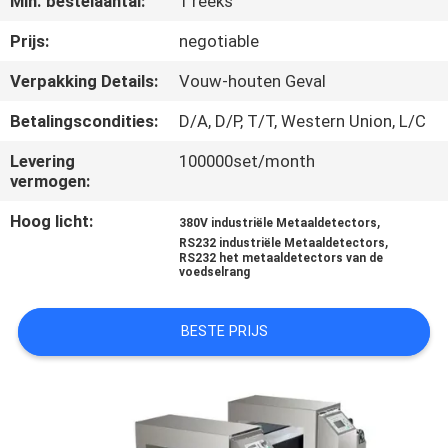
Min. bestelaantal:
1 reeks
CONTACTEER
ONS
Prijs:
negotiable
Verpakking Details:
Vouw-houten Geval
VERZOEK
Betalingscondities:
D/A, D/P, T/T, Western Union, L/C
OM EEN
Levering
100000set/month
CITAAT
vermogen:
Hoog licht:
,
380V industriële Metaaldetectors
SITEMAP
,
RS232 industriële Metaaldetectors
RS232 het metaaldetectors van de
voedselrang
PRIVACYBELEID
BESTE PRIJS