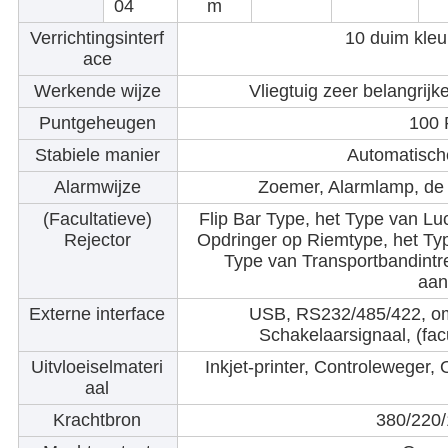
04
m
Verrichtingsinterf
10 duim kleu
ace
Werkende wijze
Vliegtuig zeer belangrijk
Puntgeheugen
100 
Stabiele manier
Automatisch
Alarmwijze
Zoemer, Alarmlamp, de
(Facultatieve)
Flip Bar Type, het Type van Luc
Rejector
Opdringer op Riemtype, het Typ
Type van Transportbandintr
aan
Externe interface
USB, RS232/485/422, om
Schakelaarsignaal, (fac
Uitvloeiselmateri
Inkjet-printer, Controleweger, 
aal
Krachtbron
380/220