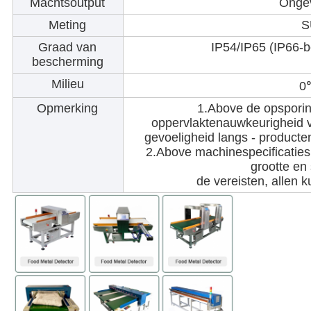
Machtsoutput
Onge
Meting
S
Graad van
IP54/IP65 (IP66-b
bescherming
Milieu
0
Opmerking
1.Above de opsporin
oppervlaktenauwkeurigheid 
gevoeligheid langs - producten
2.Above machinespecificaties 
grootte en
de vereisten, allen