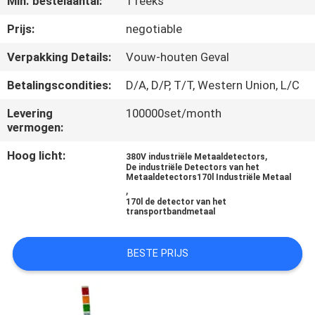
Min. bestelaantal:
1 reeks
CONTACTEER
ONS
Prijs:
negotiable
Verpakking Details:
Vouw-houten Geval
VERZOEK
Betalingscondities:
D/A, D/P, T/T, Western Union, L/C
OM EEN
Levering
100000set/month
CITAAT
vermogen:
Hoog licht:
,
380V industriële Metaaldetectors
SITEMAP
De industriële Detectors van het
Metaaldetectors170l Industriële Metaal
,
170l de detector van het
PRIVACYBELEID
transportbandmetaal
BESTE PRIJS