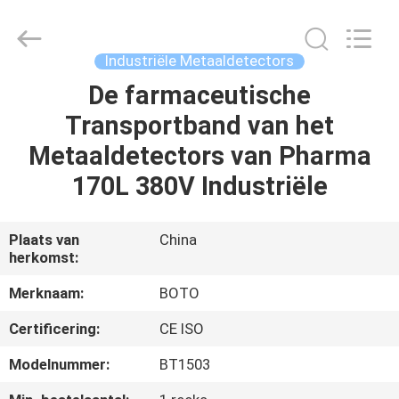
BOTO
GROUP
LTD.
All
Rights
Industriële Metaaldetectors
Reserved.
De farmaceutische
HUIS
Transportband van het
PRODUCTEN
Metaaldetectors van Pharma
170L 380V Industriële
ONGEVEER
ONS
Plaats van
China
herkomst:
FABRIEKSREIS
Merknaam:
BOTO
Certificering:
CE ISO
KWALITEITSCONTROLE
Modelnummer:
BT1503