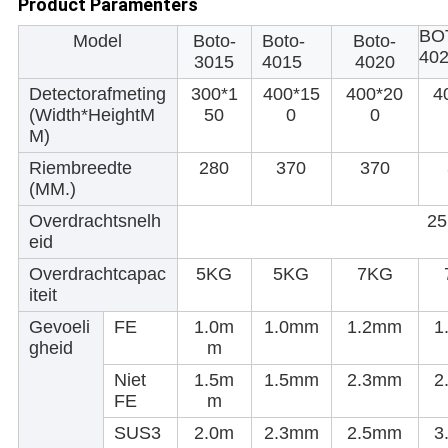
Product Paramenters
BO
Model
Boto-
Boto-
Boto-
40
3015
4015
4020
Detectorafmeting
300*1
400*15
400*20
4
(Width*HeightM
50
0
0
M)
Riembreedte
280
370
370
(MM.)
Overdrachtsnelh
25
eid
Overdrachtcapac
5KG
5KG
7KG
iteit
Gevoeli
FE
1.0m
1.0mm
1.2mm
1
gheid
m
Niet
1.5m
1.5mm
2.3mm
2
FE
m
SUS3
2.0m
2.3mm
2.5mm
3