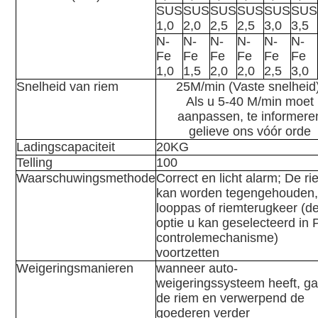
SUS
SUS
SUS
SUS
SUS
SUS
1,0
2,0
2,5
2,5
3,0
3,5
N-
N-
N-
N-
N-
N-
Fe
Fe
Fe
Fe
Fe
Fe
1,0
1,5
2,0
2,0
2,5
3,0
Snelheid van riem
25M/min (Vaste snelheid
Als u 5-40 M/min moet
aanpassen, te informere
gelieve ons vóór orde
Ladingscapaciteit
20KG
Telling
100
Waarschuwingsmethode
Correct en licht alarm; De r
kan worden tegengehouden,
looppas of riemterugkeer (d
optie u kan geselecteerd in
controlemechanisme)
voortzetten
Weigeringsmanieren
wanneer auto-
weigeringssysteem heeft, ga
de riem en verwerpend de
goederen verder