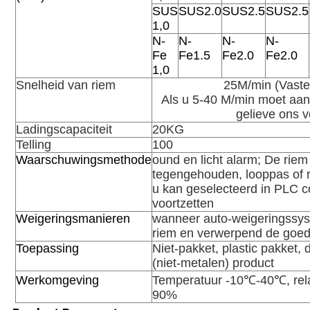
SUS
SUS2.0
SUS2.5
SUS2.5
1,0
N-
N-
N-
N-
Fe
Fe1.5
Fe2.0
Fe2.0
1,0
Snelheid van riem
25M/min (Vaste
Als u 5-40 M/min moet aan
gelieve ons v
Ladingscapaciteit
20KG
Telling
100
Waarschuwingsmethode
ound en licht alarm; De rie
tegengehouden, looppas of r
u kan geselecteerd in PLC 
voortzetten
Weigeringsmanieren
wanneer auto-weigeringssys
riem en verwerpend de goed
Toepassing
Niet-pakket, plastic pakket,
(niet-metalen) product
Werkomgeving
Temperatuur -10℃-40℃, rela
90%