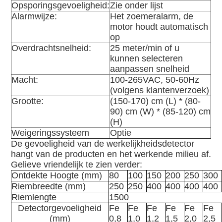
Opsporingsgevoeligheid:
Zie onder lijst
Alarmwijze:
Het zoemeralarm, de
motor houdt automatisch
op
Overdrachtsnelheid:
25 meter/min of u
kunnen selecteren
aanpassen snelheid
Macht:
100-265VAC, 50-60Hz
(volgens klantenverzoek)
Grootte:
(150-170) cm (L) * (80-
90) cm (W) * (85-120) cm
(H)
Weigeringssysteem
Optie
De gevoeligheid van de werkelijkheidsdetector
hangt van de producten en het werkende milieu af.
Gelieve vriendelijk te zien verder:
Ontdekte Hoogte (mm)
80
100
150
200
250
300
Riembreedte (mm)
250
250
400
400
400
400
Riemlengte
1500
Detectorgevoeligheid
Fe
Fe
Fe
Fe
Fe
Fe
(mm)
0,8
1,0
1,2
1,5
2,0
2,5