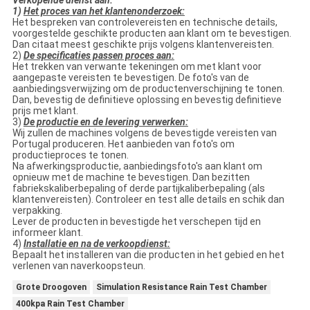
1)
Het proces van het klantenonderzoek:
Het bespreken van controlevereisten en technische details,
voorgestelde geschikte producten aan klant om te bevestigen.
Dan citaat meest geschikte prijs volgens klantenvereisten.
2)
De specificaties passen proces aan:
Het trekken van verwante tekeningen om met klant voor
aangepaste vereisten te bevestigen. De foto's van de
aanbiedingsverwijzing om de productenverschijning te tonen.
Dan, bevestig de definitieve oplossing en bevestig definitieve
prijs met klant.
3)
De productie en de levering verwerken:
Wij zullen de machines volgens de bevestigde vereisten van
Portugal produceren. Het aanbieden van foto's om
productieproces te tonen.
Na afwerkingsproductie, aanbiedingsfoto's aan klant om
opnieuw met de machine te bevestigen. Dan bezitten
fabriekskaliberbepaling of derde partijkaliberbepaling (als
klantenvereisten). Controleer en test alle details en schik dan
verpakking.
Lever de producten in bevestigde het verschepen tijd en
informeer klant.
4)
Installatie en na de verkoopdienst:
Bepaalt het installeren van die producten in het gebied en het
verlenen van naverkoopsteun.
Grote Droogoven
Simulation Resistance Rain Test Chamber
400kpa Rain Test Chamber