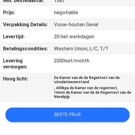
Min. bestelaantal:
1set
CONTACTEER
ONS
Prijs:
negotiable
Verpakking Details:
Vouw-houten Geval
VERZOEK
Levertijd:
20 het werkdagen
OM EEN
Betalingscondities:
Western Union, L/C, T/T
CITAAT
Levering
2000set/month
vermogen:
SITEMAP
Hoog licht:
De Kamer van de de Regentest van de
simulatieweerstand
,
,
400kpa de Kamer van de regentest
PRIVACYBELEID
16mm de Kamer van de de Regentest van de
Nevelpijp
BESTE PRIJS