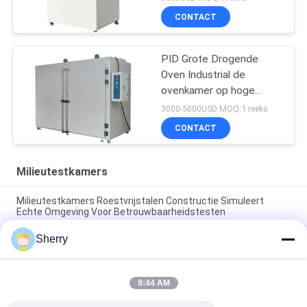
CONTACT
PID Grote Drogende
Oven Industrial de
ovenkamer op hoge
temperatuur van
3000-5000USD MOQ:1 reeks
seconde SUS304
CONTACT
Milieutestkamers
Milieutestkamers Roestvrijstalen Constructie Simuleert
Echte Omgeving Voor Betrouwbaarheidstesten
Sherry
Klimaatgecontroleerde testkamers Temperatuuruniformiteit
±1°C Aanpasbaar Beschikbaar
Omgevingstestkamers Breed temperatuurbereik
9:44 AM
-70°C~+180°C Hoge nauwkeurigheid voor
betrouwbaarheidstests