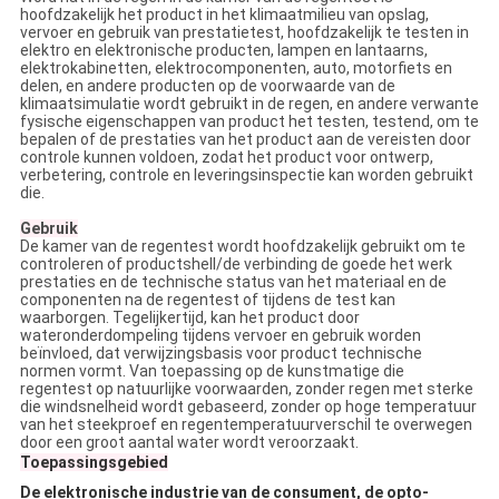
hoofdzakelijk het product in het klimaatmilieu van opslag,
vervoer en gebruik van prestatietest, hoofdzakelijk te testen in
elektro en elektronische producten, lampen en lantaarns,
elektrokabinetten, elektrocomponenten, auto, motorfiets en
delen, en andere producten op de voorwaarde van de
klimaatsimulatie wordt gebruikt in de regen, en andere verwante
fysische eigenschappen van product het testen, testend, om te
bepalen of de prestaties van het product aan de vereisten door
controle kunnen voldoen, zodat het product voor ontwerp,
verbetering, controle en leveringsinspectie kan worden gebruikt
die.
Gebruik
De kamer van de regentest wordt hoofdzakelijk gebruikt om te
controleren of productshell/de verbinding de goede het werk
prestaties en de technische status van het materiaal en de
componenten na de regentest of tijdens de test kan
waarborgen. Tegelijkertijd, kan het product door
wateronderdompeling tijdens vervoer en gebruik worden
beïnvloed, dat verwijzingsbasis voor product technische
normen vormt. Van toepassing op de kunstmatige die
regentest op natuurlijke voorwaarden, zonder regen met sterke
die windsnelheid wordt gebaseerd, zonder op hoge temperatuur
van het steekproef en regentemperatuurverschil te overwegen
door een groot aantal water wordt veroorzaakt.
Toepassingsgebied
De elektronische industrie van de consument, de opto-