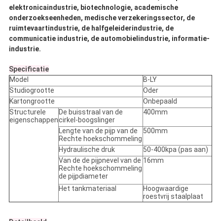
elektronicaindustrie, biotechnologie, academische
onderzoekseenheden, medische verzekeringssector, de
ruimtevaartindustrie, de halfgeleiderindustrie, de
communicatie industrie, de automobielindustrie, informatie-
industrie.
Specificatie
Model
B-LY
Studiogrootte
Oder
Kartongrootte
Onbepaald
Structurele
De buisstraal van de
400mm
eigenschappen
cirkel-boogslinger
Lengte van de pijp van de
500mm
Rechte hoekschommeling
Hydraulische druk
50-400kpa (pas aan)
Van de de pijpnevel van de
16mm
Rechte hoekschommeling
de pijpdiameter
Het tankmateriaal
Hoogwaardige
roestvrij staalplaat