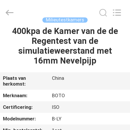
BOTO
GROUP
LTD.
All
Rights
Milieutestkamers
Reserved.
400kpa de Kamer van de de
HUIS
Regentest van de
PRODUCTEN
simulatieweerstand met
16mm Nevelpijp
ONGEVEER
ONS
Plaats van
China
herkomst:
FABRIEKSREIS
Merknaam:
BOTO
Certificering:
ISO
KWALITEITSCONTROLE
Modelnummer:
B-LY