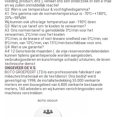
voeding, product, enz.), verlaat ons een onderzoek of een e-mail
en wij zullen onmiddellijk reactie!
Q2: Wat is uw temperatuur & vochtigheidsgamma?
A1: Ons gamma van de normentemperatuur is -70℃~+180℃,
20%~98%RH.
Wij kunnen ook ultra lage temperatuur aan -190℃ doen.
Q3: Wat is uw tarief om te koelen te verwarmen?
A3: Ons normentarief is gemiddelde 3℃/min voor het
verwarmen, 2℃/min voor het koelen.
3℃/min, is de lineaire of niet-lineaire snelheid van 5℃/min, van
8℃/min, van 10℃/min, van 15℃/min beschikbaar voor ons.
Q4: Wat is uw garantie?
A4: 12 Genoteerde maanden (: de vrije reserveonderdelendelen
kunnen tijdens garantieperiode worden aangeboden,
verbruiksgoederen en kunstmatige schade) uitsluiten, de leven
technische dienst
ONGEVEER DE V.S.
BOTO GROEPEERT LTD.Is een professionele fabrikant van
milieutestmateriaal en de testdienst. Ons bedrijf werd
gevestigd op 1998, de installatiedekking 55.000 vierkante
meters en een bouwgebied van 6.800 vierkante bestaande
meters, 160 arbeiders en wij kunnen verrichtingsvideo voor
machines verstrekken.