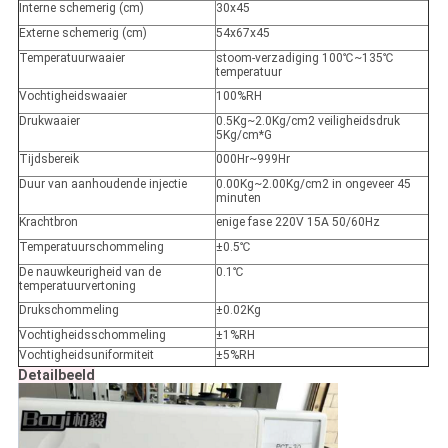
Interne schemerig (cm)
30x45
Externe schemerig (cm)
54x67x45
Temperatuurwaaier
stoom-verzadiging 100℃~135℃
temperatuur
Vochtigheidswaaier
100%RH
Drukwaaier
0.5Kg~2.0Kg/cm2 veiligheidsdruk
5Kg/cm*G
Tijdsbereik
000Hr~999Hr
Duur van aanhoudende injectie
0.00Kg~2.00Kg/cm2 in ongeveer 45
minuten
Krachtbron
enige fase 220V 15A 50/60Hz
Temperatuurschommeling
±0.5℃
De nauwkeurigheid van de
0.1℃
temperatuurvertoning
Drukschommeling
±0.02Kg
Vochtigheidsschommeling
±1%RH
Vochtigheidsuniformiteit
±5%RH
Detailbeeld