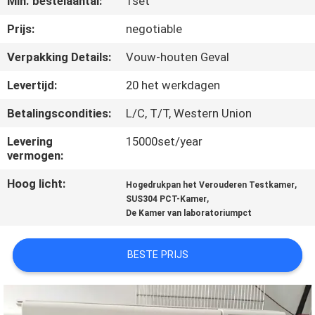
Min. bestelaantal:
1set
CONTACTEER
ONS
Prijs:
negotiable
Verpakking Details:
Vouw-houten Geval
VERZOEK
Levertijd:
20 het werkdagen
OM EEN
Betalingscondities:
L/C, T/T, Western Union
CITAAT
Levering
15000set/year
vermogen:
SITEMAP
Hoog licht:
,
Hogedrukpan het Verouderen Testkamer
,
SUS304 PCT-Kamer
PRIVACYBELEID
De Kamer van laboratoriumpct
BESTE PRIJS