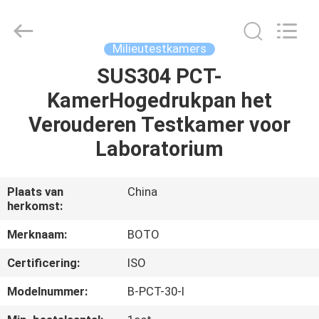
BOTO
GROUP
LTD.
All
Rights
Milieutestkamers
Reserved.
SUS304 PCT-
HUIS
KamerHogedrukpan het
PRODUCTEN
Verouderen Testkamer voor
Laboratorium
ONGEVEER
ONS
Plaats van
China
herkomst:
FABRIEKSREIS
Merknaam:
BOTO
Certificering:
ISO
KWALITEITSCONTROLE
Modelnummer:
B-PCT-30-l