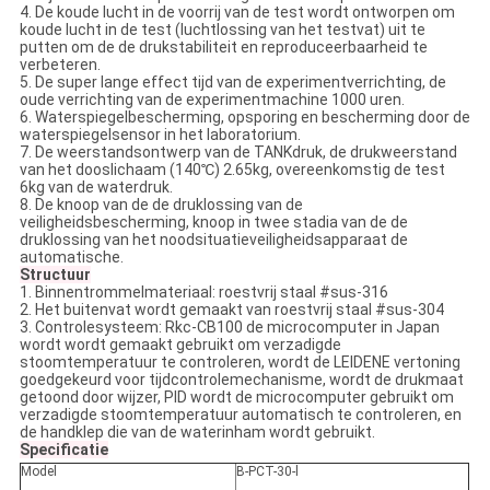
4. De koude lucht in de voorrij van de test wordt ontworpen om
koude lucht in de test (luchtlossing van het testvat) uit te
putten om de de drukstabiliteit en reproduceerbaarheid te
verbeteren.
5. De super lange effect tijd van de experimentverrichting, de
oude verrichting van de experimentmachine 1000 uren.
6. Waterspiegelbescherming, opsporing en bescherming door de
waterspiegelsensor in het laboratorium.
7. De weerstandsontwerp van de TANKdruk, de drukweerstand
van het dooslichaam (140℃) 2.65kg, overeenkomstig de test
6kg van de waterdruk.
8. De knoop van de de druklossing van de
veiligheidsbescherming, knoop in twee stadia van de de
druklossing van het noodsituatieveiligheidsapparaat de
automatische.
Structuur
1. Binnentrommelmateriaal: roestvrij staal #sus-316
2. Het buitenvat wordt gemaakt van roestvrij staal #sus-304
3. Controlesysteem: Rkc-CB100 de microcomputer in Japan
wordt wordt gemaakt gebruikt om verzadigde
stoomtemperatuur te controleren, wordt de LEIDENE vertoning
goedgekeurd voor tijdcontrolemechanisme, wordt de drukmaat
getoond door wijzer, PID wordt de microcomputer gebruikt om
verzadigde stoomtemperatuur automatisch te controleren, en
de handklep die van de waterinham wordt gebruikt.
Specificatie
Model
B-PCT-30-l