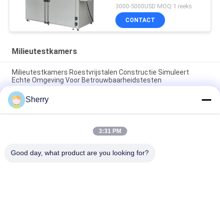
temperatuur van
3000-5000USD MOQ:1 reeks
seconde SUS304
CONTACT
Milieutestkamers
Milieutestkamers Roestvrijstalen Constructie Simuleert
Echte Omgeving Voor Betrouwbaarheidstesten
Sherry
Klimaatgecontroleerde testkamers Temperatuuruniformiteit
±1°C Aanpasbaar Beschikbaar
Omgevingstestkamers Breed temperatuurbereik
3:31 PM
-70°C~+180°C Hoge nauwkeurigheid voor
betrouwbaarheidstests
Good day, what product are you looking for?
populaire categorieën
Alle
De Testkamer Van De 
Milieutestkamers
Temperatuurvochtigheid