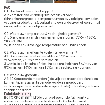
FAQ
Q1: Hoe kan ik een citaat krijgen?
A1: Verstrek ons vriendelijk uw detailsverzoek
(binnenkamergrootte, temperatuurwaaier, vochtigheidswaaier,
voeding, product, enz.), verlaat ons een onderzoek of een e-mail
en wij zullen onmiddellijk reactie!
Q2: Wat is uw temperatuur & vochtigheidsgamma?
A1: Ons gamma van de normentemperatuur is -70℃~+180℃,
20%~98%RH.
Wij kunnen ook ultra lage temperatuur aan -190℃ doen.
Q3: Wat is uw tarief om te koelen te verwarmen?
A3: Ons normentarief is gemiddelde 3℃/min voor het
verwarmen, 2℃/min voor het koelen.
3℃/min, is de lineaire of niet-lineaire snelheid van 5℃/min, van
8℃/min, van 10℃/min, van 15℃/min beschikbaar voor ons.
Q4: Wat is uw garantie?
A4: 12 Genoteerde maanden (: de vrije reserveonderdelendelen
kunnen tijdens garantieperiode worden aangeboden,
verbruiksgoederen en kunstmatige schade) uitsluiten, de leven
technische dienst
Fabrieksinleiding
BOTO GROEPEERT LTD.Is een professionele fabrikant van
milieutestmateriaal en de testdienst. Ons bedrijf werd