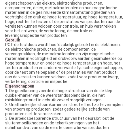
eigenschappen van elektro, elektronische producten,
componenten, delen, metaalmaterialen en hun magnetische
materialen in de gesimuleerde klimaatomstandigheden van
vochtigheid en druk op hoge temperatuur, op hoge temperatuur,
hoge, rechter te testen of de prestaties van producten aan de
vereisten kunnen voldoen door controle, en hulp verstrekken
voor het ontwerp, de verbetering, de controle en
leveringsinspectie van producten.
Gebruik
PCT-de testdoos wordt hoofdzakelijk gebruikt in de elektricien,
de elektronische producten, de componenten, de
vervangstukken, de metaalmaterialen en zijn magnetische
materialen in vochtigheid en drukvoorwaarden gesimuleerde op
hoge temperatuur en onder op hoge temperatuur en hoge, het
testen producten en andere verwante fysische eigenschappen,
door de test om te bepalen of de prestaties van het product
aan de vereisten kunnen voldoen, zodat voor productontwerp,
verbetering, controle en inspectie.
Eigenschappen
1. De goedkeuring voerde de hoge structuur van de de klep
dubbel-manier van de weerstandssolenoïde in, die het
mislukkingstarief in gebruik zoveel mogelijk verlagen.
2. Onafhankelijke stoomkamer om direct effect zo te vermijden
van stoom op producten, zodat gedeeltelijke schade van
producten niet te veroorzaken.
3. De arbeidsbesparende structuur van het deurslot lost de
sluitenmoeilijkheden en de tekortkomingen van het
schijfhandvat van op de eerste generatie van producten.