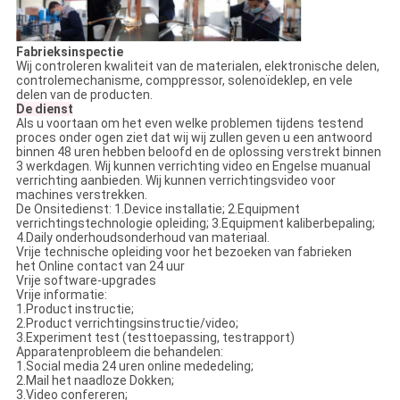
Fabrieksinspectie
Wij controleren kwaliteit van de materialen, elektronische delen,
controlemechanisme, comppressor, solenoïdeklep, en vele
delen van de producten.
De dienst
Als u voortaan om het even welke problemen tijdens testend
proces onder ogen ziet dat wij wij zullen geven u een antwoord
binnen 48 uren hebben beloofd en de oplossing verstrekt binnen
3 werkdagen. Wij kunnen verrichting video en Engelse muanual
verrichting aanbieden. Wij kunnen verrichtingsvideo voor
machines verstrekken.
De Onsitedienst: 1.Device installatie; 2.Equipment
verrichtingstechnologie opleiding; 3.Equipment kaliberbepaling;
4.Daily onderhoudsonderhoud van materiaal.
Vrije technische opleiding voor het bezoeken van fabrieken
het Online contact van 24 uur
Vrije software-upgrades
Vrije informatie:
1.Product instructie;
2.Product verrichtingsinstructie/video;
3.Experiment test (testtoepassing, testrapport)
Apparatenprobleem die behandelen:
1.Social media 24 uren online mededeling;
2.Mail het naadloze Dokken;
3.Video confereren;