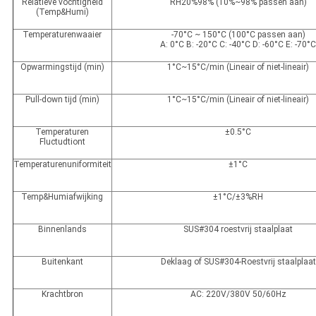
Relatieve vochtigheid
RH20%98% (10%~98% passen aan)
(Temp&Humi)
Temperaturenwaaier
-70°C ~ 150°C (100°C passen aan)
A: 0°C B: -20°C C: -40°C D: -60°C E: -70°
Opwarmingstijd (min)
1°C~15°C/min (Lineair of niet-lineair)
Pull-down tijd (min)
1°C~15°C/min (Lineair of niet-lineair)
Temperaturen
±0.5°C
Fluctudtiont
Temperaturenuniformiteit
±1°C
Temp&Humiafwijking
±1°C/±3%RH
Binnenlands
SUS#304 roestvrij staalplaat
Buitenkant
Deklaag of SUS#304-Roestvrij staalplaat
Krachtbron
AC: 220V/380V 50/60Hz