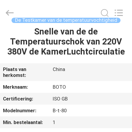
BOTO
GROUP
LTD.
All
Rights
De Testkamer van de temperatuurvochtigheid
Reserved.
Snelle van de de
HUIS
Temperatuurschok van 220V
PRODUCTEN
380V de KamerLuchtcirculatie
ONGEVEER
Plaats van
China
herkomst:
ONS
Merknaam:
BOTO
FABRIEKSREIS
Certificering:
ISO GB
Modelnummer:
B-t-80
KWALITEITSCONTROLE
Min. bestelaantal:
1