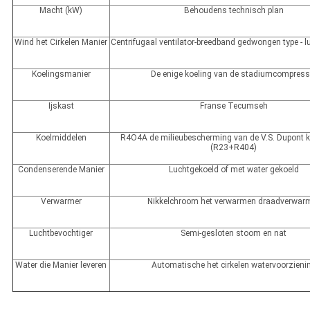
Macht (kW)
Behoudens technisch plan
Wind het Cirkelen Manier
Centrifugaal ventilator-breedband gedwongen type - lu
Koelingsmanier
De enige koeling van de stadiumcompress
Ijskast
Franse Tecumseh
Koelmiddelen
R4O4A de milieubescherming van de V.S. Dupont 
(R23+R404)
Condenserende Manier
Luchtgekoeld of met water gekoeld
Verwarmer
Nikkelchroom het verwarmen draadverwar
Luchtbevochtiger
Semi-gesloten stoom en nat
Water die Manier leveren
Automatische het cirkelen watervoorzieni