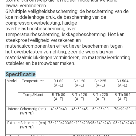
lawaai verminderen.
6.Multiple veiligheidsbescherming: de bescherming van de
koelmiddelenhoge druk, de bescherming van de
compressoroverbelasting, huidige
overbelastingsbescherming, over
temperatuurbescherming, lekkagebescherming. Het kan
steekproefveiligheid verzekeren en
materiaalcomponenten effectiever beschermen tegen
het overbelasten verrichting, zeer de weerslag van
materiaalmislukkingen verminderen, en materiaalverrichting
stabieler en betrouwbaar maken.
Specificatie
Model
Temperaturen
B-t-80
B-t-120
B-t-225
B-t-504
(A~E)
(A~E)
(A~E)
(A~E)
Temp&Humi
B-Th-80
B-Th-120
B-Th-225
B-Th-504
(A~E)
(A~E)
(A~E)
(A~E)
Interne Schemerig (cm)
40×50×40
45×60×45
60×85×80
70×90×80
(W*H*D)
Externe Schemerig (cm)
75×203×203
80×208×208
95×243×243
105×243×243
(W*H*D)