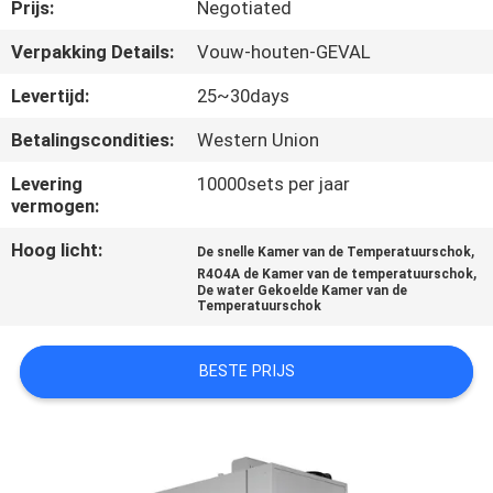
CONTACTEER
Prijs:
Negotiated
ONS
Verpakking Details:
Vouw-houten-GEVAL
Levertijd:
25~30days
VERZOEK
Betalingscondities:
Western Union
OM EEN
Levering
10000sets per jaar
CITAAT
vermogen:
Hoog licht:
,
De snelle Kamer van de Temperatuurschok
SITEMAP
,
R4O4A de Kamer van de temperatuurschok
De water Gekoelde Kamer van de
Temperatuurschok
PRIVACYBELEID
BESTE PRIJS