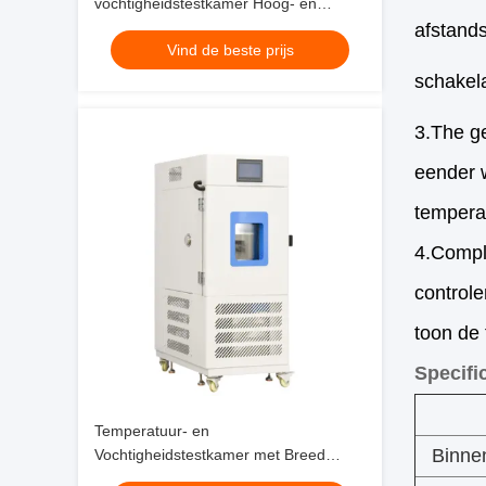
vochtigheidstestkamer Hoog- en
laagtemperatuurstestkamer voor
afstand
Vind de beste prijs
betrouwbaarheidstests
schakela
3.The ge
eender 
tempera
4.Compl
control
toon de 
Specific
Temperatuur- en
Binne
Vochtigheidstestkamer met Breed
Temperatuurbereik -70℃~+180℃