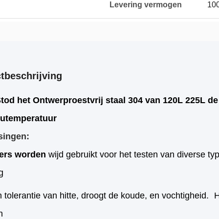
Levering vermogen
10
tbeschrijving
tod het Ontwerproestvrij staal 304 van 120L 225L d
eutemperatuur
singen:
ers worden
wijd gebruikt voor het testen van diverse t
g
n
tolerantie van hitte, droogt de koude, en vochtigheid.
H
n