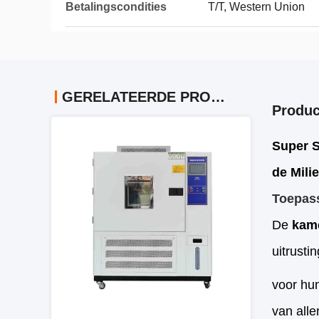
Betalingscondities
T/T, Western Union
GERELATEERDE PRODUCTEN
Produc
Super S
de Mili
Toepas
De
kam
uitrustin
voor hu
van alle