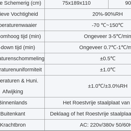
e Schemerig (cm)
75x189x110
90
ieve Vochtigheid
20%-90%RH
eraturenwaaier
-70 ℃~150℃
- omhoog tijd (min)
Ongeveer 3-5℃/mi
-down tijd (min)
Ongeveer 0.7℃-1℃/m
aturenschommeling
±0.5℃
aturenuniformiteit
±1.0℃
raturen & Huni.
±1.0℃/±3.0%RH
Afwijking
Binnenlands
Het Roestvrije staalplaat va
Buitenkant
Deklaag of het Roestvrije staalpl
Krachtbron
AC: 220v/380v 50/60