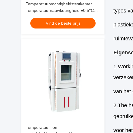
Temperatuurvochtigheidstestkamer
types va
Temperatuurnauwkeurigheid ±0,5°C
Met Temperatuurbereik -70°C ~ 180°C
Vind de beste prijs
plastie
ruimtev
Eigens
1.Work
verzeke
van het 
2.The h
gebruik
Temperatuur- en
voor he