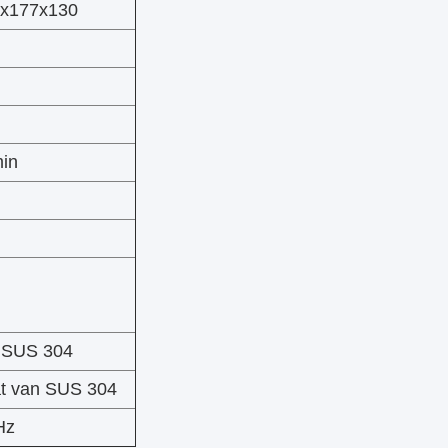
x177x130
n
in
n SUS 304
aat van SUS 304
Hz