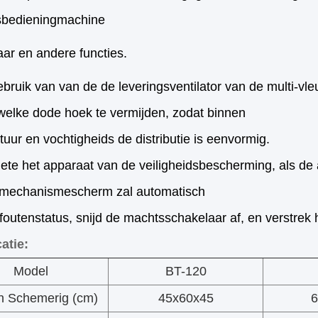
sbedieningmachine
ar en andere functies.
bruik van van de de leveringsventilator van de multi-vleu
welke dode hoek te vermijden, zodat binnen
tuur en vochtigheids
de distributie is eenvormig.
ete het apparaat van de veiligheidsbescherming, als d
emechanismescherm zal automatisch
fouten
status, snijd de machtsschakelaar af, en verstre
atie:
Model
BT-120
n Schemerig (cm)
45x60x45
6