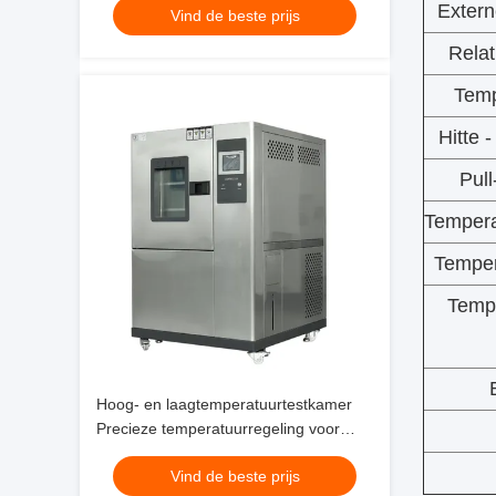
Extern
Vind de beste prijs
Relat
Temp
Hitte 
Pull
Temper
Temper
Tempe
Hoog- en laagtemperatuurtestkamer
Precieze temperatuurregeling voor
batterijonderzoek
Vind de beste prijs