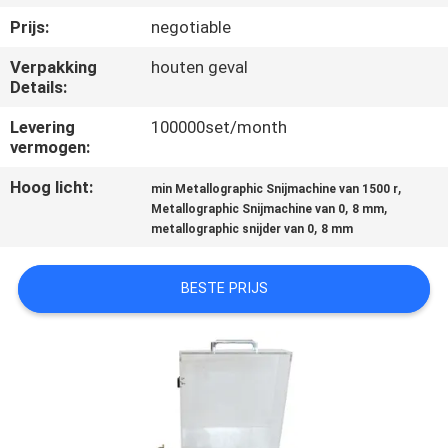
CONTACTEER
Prijs:
negotiable
ONS
Verpakking
houten geval
Details:
VERZOEK
Levering
100000set/month
OM EEN
vermogen:
CITAAT
Hoog licht:
,
min Metallographic Snijmachine van 1500 r
,
,
Metallographic Snijmachine van 0
8 mm
,
metallographic snijder van 0
8 mm
SITEMAP
BESTE PRIJS
PRIVACYBELEID