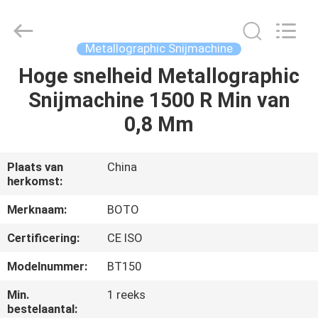
BOTO
GROUP
LTD.
All
Rights
Metallographic Snijmachine
Reserved.
Hoge snelheid Metallographic
HUIS
Snijmachine 1500 R Min van
PRODUCTEN
0,8 Mm
ONGEVEER
Plaats van
China
herkomst:
ONS
Merknaam:
BOTO
FABRIEKSREIS
Certificering:
CE ISO
Modelnummer:
BT150
KWALITEITSCONTROLE
Min.
1 reeks
bestelaantal: