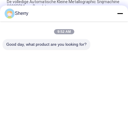
De volledige Automatische Kleine Metallographic Snijmachine
3000RPM van Benchtop
Sherry
Automatische LCD van de Specimen Metallographic
Snijmachine Vertoning 600mm
9:52 AM
Voer van de de Snijmachineiso Handy As van de
laboratoriumsteekproef Metallographic
Good day, what product are you looking for?
populaire categorieën
Alle
De Testkamer Van De 
Milieutestkamers
Temperatuurvochtigheid
De Zoute Kamer 
Laboratorium 
Van De Neveltest
Droogoven
Het Laboratorium 
Klimaattestkamer
Dempt - Oven
Universele Trek Het 
Charpyeffect Het 