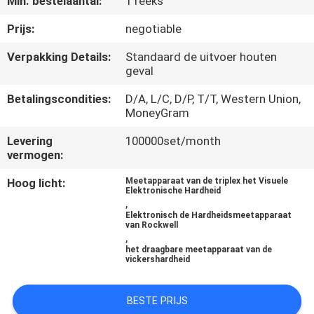
Min. bestelaantal:
1 reeks
CONTACTEER
ONS
Prijs:
negotiable
Verpakking Details:
Standaard de uitvoer houten
geval
VERZOEK
OM EEN
Betalingscondities:
D/A, L/C, D/P, T/T, Western Union,
MoneyGram
CITAAT
Levering
100000set/month
vermogen:
SITEMAP
Hoog licht:
Meetapparaat van de triplex het Visuele
Elektronische Hardheid
,
PRIVACYBELEID
Elektronisch de Hardheidsmeetapparaat
van Rockwell
,
het draagbare meetapparaat van de
vickershardheid
BESTE PRIJS