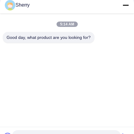
Sherry
Touch screen 88 HRA-Micro- Elektronisch
Hardheidsmeetapparaat 8 het Meetinstrument van HBW
5:14 AM
Hand Draagbaar Elektronisch de Hardheidsmeetapparaat 650
HBW HRC van Instrumentenvickers
Good day, what product are you looking for?
populaire categorieën
Alle
De Testkamer Van De 
Milieutestkamers
Temperatuurvochtigheid
De Zoute Kamer 
Laboratorium 
Van De Neveltest
Droogoven
Het Laboratorium 
Klimaattestkamer
Dempt - Oven
Universele Trek Het 
Charpyeffect Het 
Testen Machine
Testen Machine