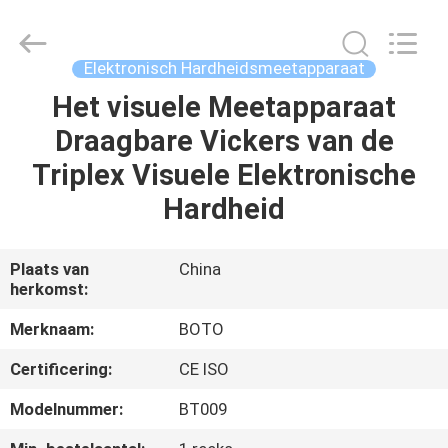
BOTO
GROUP
LTD.
All
Rights
Elektronisch Hardheidsmeetapparaat
Reserved.
Het visuele Meetapparaat
HUIS
Draagbare Vickers van de
PRODUCTEN
Triplex Visuele Elektronische
Hardheid
ONGEVEER
ONS
Plaats van
China
herkomst:
FABRIEKSREIS
Merknaam:
BOTO
Certificering:
CE ISO
KWALITEITSCONTROLE
Modelnummer:
BT009