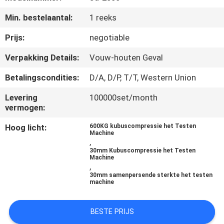
CONTACTEER
Min. bestelaantal:
1 reeks
ONS
Prijs:
negotiable
VERZOEK
Verpakking Details:
Vouw-houten Geval
OM EEN
Betalingscondities:
D/A, D/P, T/T, Western Union
CITAAT
Levering
100000set/month
vermogen:
SITEMAP
Hoog licht:
600KG kubuscompressie het Testen
Machine
,
PRIVACYBELEID
30mm Kubuscompressie het Testen
Machine
,
30mm samenpersende sterkte het testen
machine
BESTE PRIJS