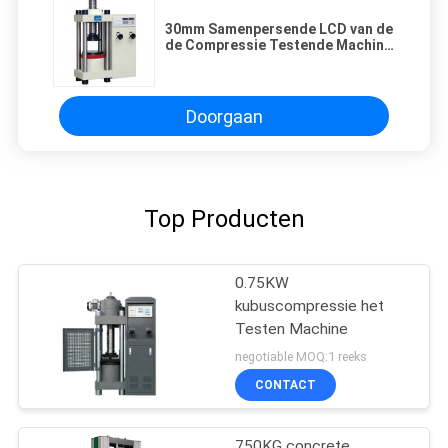
30mm Samenpersende LCD van de
de Compressie Testende Machine
van de Sterktekubus Digitale
Vertoning
Doorgaan
Top Producten
0.75KW
kubuscompressie het
Testen Machine
negotiable MOQ:1 reeks
CONTACT
750KG concrete