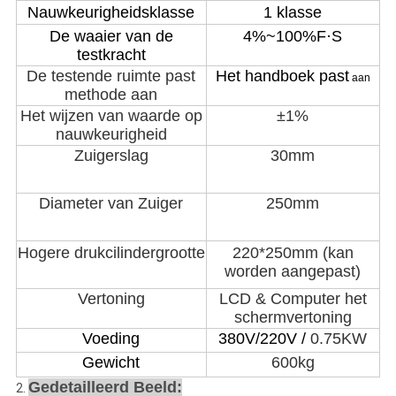
Nauwkeurigheidsklasse
1 klasse
De waaier van de
4%~100%F·S
testkracht
De testende ruimte
past
Het handboek
past
aan
methode aan
Het wijzen van waarde op
±1%
nauwkeurigheid
Zuiger
slag
30
mm
Diameter van Zuiger
250mm
Hogere drukcilindergrootte
220*250mm (kan
worden aangepast)
Vertoning
LCD
& Computer het
schermvertoning
Voeding
380V/220V /
0.75KW
Gewicht
600
kg
Gedetailleerd Beeld:
2.