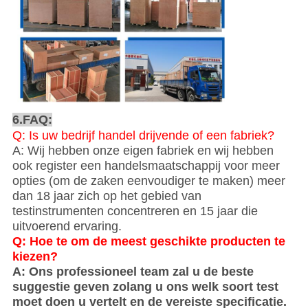
6.FAQ:
Q: Is uw bedrijf handel drijvende of een fabriek?
A: Wij hebben onze eigen fabriek en wij hebben
ook register een handelsmaatschappij voor meer
opties (om de zaken eenvoudiger te maken) meer
dan 18 jaar zich op het gebied van
testinstrumenten concentreren en 15 jaar die
uitvoerend ervaring.
Q: Hoe te om de meest geschikte producten te
kiezen?
A: Ons professioneel team zal u de beste
suggestie geven zolang u ons welk soort test
moet doen u vertelt en de vereiste specificatie.