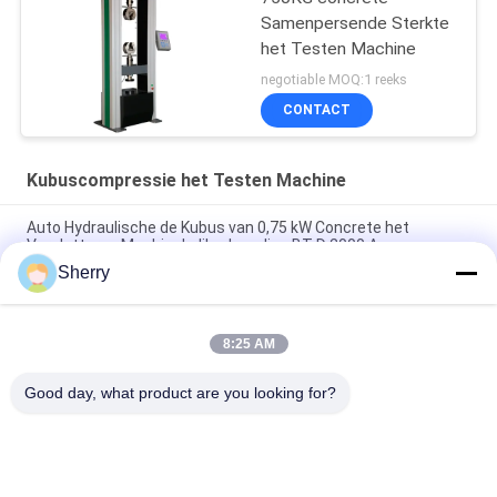
Samenpersende Sterkte
het Testen Machine
negotiable MOQ:1 reeks
CONTACT
Kubuscompressie het Testen Machine
Auto Hydraulische de Kubus van 0,75 kW Concrete het
Verpletteren Machinekaliberbepaling BT-D 2000 A
Sherry
De Compressie van de baksteen40mpa Kubus het Testen het
Laboratorium van de Machinebouw
8:25 AM
De Kubus van de computercontrole Digitale het Testen
Machine Hydraulische 3000kN 150mm
Good day, what product are you looking for?
populaire categorieën
Alle