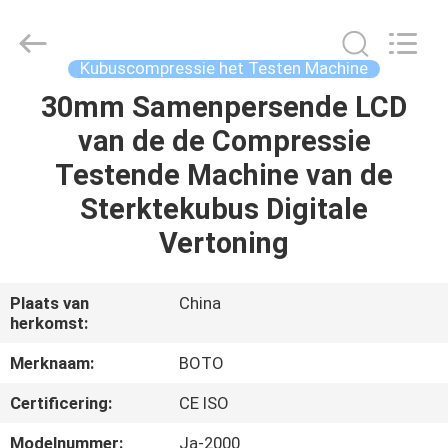
BOTO
GROUP
LTD.
All
Rights
Kubuscompressie het Testen Machine
Reserved.
30mm Samenpersende LCD
HUIS
van de de Compressie
PRODUCTEN
Testende Machine van de
Sterktekubus Digitale
ONGEVEER
Vertoning
ONS
Plaats van
China
herkomst:
FABRIEKSREIS
Merknaam:
BOTO
KWALITEITSCONTROLE
Certificering:
CE ISO
Modelnummer:
Ja-2000