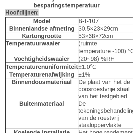
besparingstemperatuur
Hoofdlijnen:
Model
B-t-107
Binnenlandse afmeting
30.5×23×29cm
Kartongrootte
53×68×72cm
Temperatuurwaaier
(ruimte
temperature~100) 
Vochtigheidswaaier
(20~98) %RH
Temperaturenuniformiteit
±1.0℃
Temperaturenafwijking
±1%
Binnendoosmateriaal
De plaat van het de
doosroestvrije staal
van het testgebied
Buitenmateriaal
De
tekeningsbehandelin
van de roestvrij
staaloppervlakte
Koelende installatie
Het hoge rendement