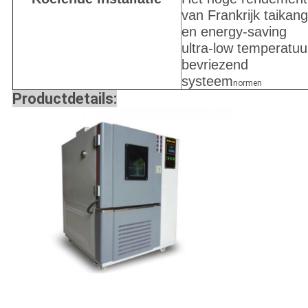
van Frankrijk taikang
en energy-saving
ultra-low temperatuu
bevriezend
systeem
normen
Productdetails: