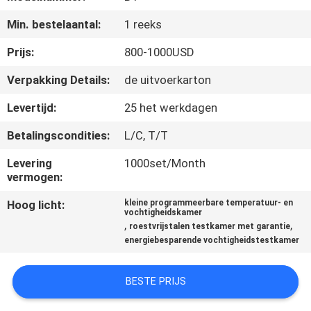
CONTACTEER
Min. bestelaantal:
1 reeks
ONS
Prijs:
800-1000USD
VERZOEK
Verpakking Details:
de uitvoerkarton
OM EEN
Levertijd:
25 het werkdagen
CITAAT
Betalingscondities:
L/C, T/T
SITEMAP
Levering
1000set/Month
vermogen:
Hoog licht:
kleine programmeerbare temperatuur- en
PRIVACYBELEID
vochtigheidskamer
,
,
roestvrijstalen testkamer met garantie
energiebesparende vochtigheidstestkamer
BESTE PRIJS