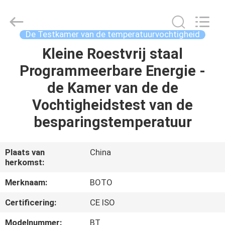
BOTO
GROUP
LTD.
All
Rights
De Testkamer van de temperatuurvochtigheid
Reserved.
Kleine Roestvrij staal
HUIS
Programmeerbare Energie -
PRODUCTEN
de Kamer van de de
Vochtigheidstest van de
ONGEVEER
besparingstemperatuur
ONS
Plaats van
China
herkomst:
FABRIEKSREIS
Merknaam:
BOTO
KWALITEITSCONTROLE
Certificering:
CE ISO
Modelnummer:
BT