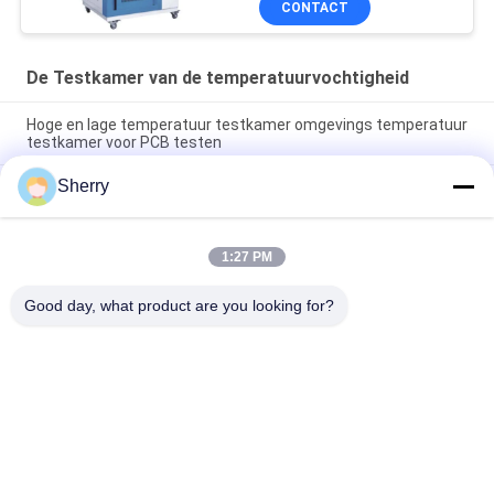
CONTACT
De Testkamer van de temperatuurvochtigheid
Hoge en lage temperatuur testkamer omgevings temperatuur
testkamer voor PCB testen
Sherry
Temperatuurvochtigheidstestkamer
Temperatuurnauwkeurigheid ±0,5°C Met Temperatuurbereik
-70°C ~ 180°C
1:27 PM
Temperatuur- en vochtigheidstestkamer Hoog- en
laagtemperatuurstestkamer voor betrouwbaarheidstests
Good day, what product are you looking for?
populaire categorieën
Alle
De Testkamer Van De 
Milieutestkamers
Temperatuurvochtigheid
De Zoute Kamer 
Laboratorium 