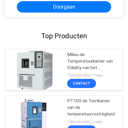
Doorgaan
Top Producten
Milieu de
Temperatuurkamer van
Stibility van het
laboratoriummateriaal
1900USD MOQ:1 reeks
CONTACT
PT100 de Testkamer
van de
temperatuurvochtigheid
1500USD MOQ:1 reeks