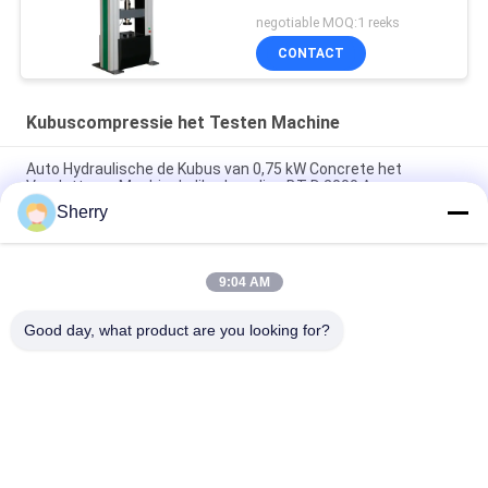
negotiable MOQ:1 reeks
CONTACT
Kubuscompressie het Testen Machine
Auto Hydraulische de Kubus van 0,75 kW Concrete het
Verpletteren Machinekaliberbepaling BT-D 2000 A
Sherry
De Compressie van de baksteen40mpa Kubus het Testen het
Laboratorium van de Machinebouw
9:04 AM
De Kubus van de computercontrole Digitale het Testen
Machine Hydraulische 3000kN 150mm
Good day, what product are you looking for?
populaire categorieën
Alle
De Testkamer Van De 
Milieutestkamers
Temperatuurvochtigheid