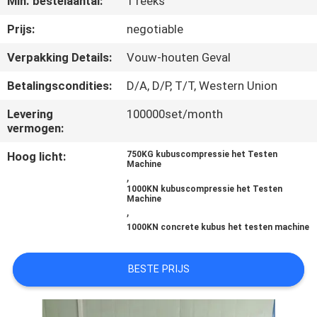
Min. bestelaantal:
1 reeks
CONTACTEER
ONS
Prijs:
negotiable
Verpakking Details:
Vouw-houten Geval
VERZOEK
Betalingscondities:
D/A, D/P, T/T, Western Union
OM EEN
Levering
100000set/month
CITAAT
vermogen:
Hoog licht:
750KG kubuscompressie het Testen
SITEMAP
Machine
,
1000KN kubuscompressie het Testen
Machine
PRIVACYBELEID
,
1000KN concrete kubus het testen machine
BESTE PRIJS