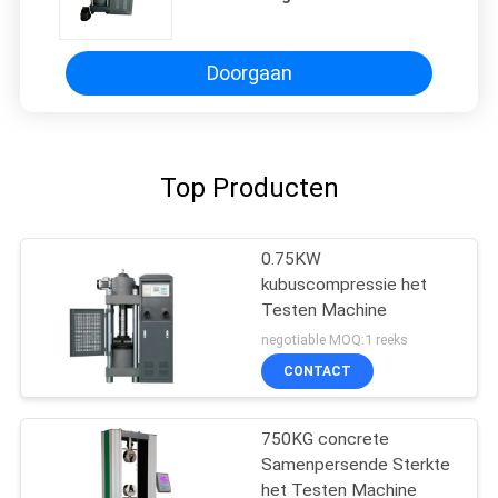
de kubuscompressie het
Testende Aanpassen
Doorgaan
Top Producten
0.75KW
kubuscompressie het
Testen Machine
negotiable MOQ:1 reeks
CONTACT
750KG concrete
Samenpersende Sterkte
het Testen Machine