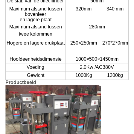
De slag van de oliecilinder
50mm
Maximum afstand tussen
320mm
340 mm
bovenleer
en lagere plaat
Maximum afstand tussen
280mm
twee kolommen
Hogere en lagere druk
plaat
250×250mm
270*270mm
Hoofdeenheidsdimensie
1000×500×1450mm
Voeding
2.0Kw
/AC380V
Gewicht
1000Kg
1200kg
Productbeeld