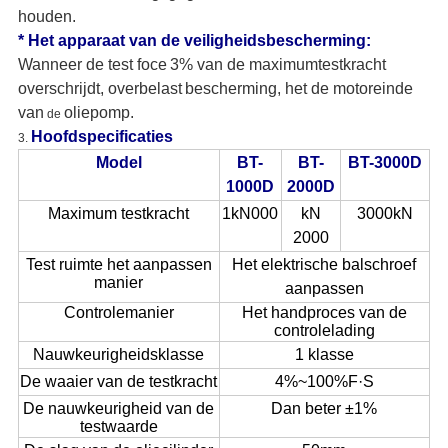
houden.
* Het apparaat van de veiligheidsbescherming:
Wanneer de test foce
3% van de maximumtestkracht
overschrijdt, overbelast
bescherming, het de motor
einde
van
oliepomp.
de
Hoofdspecificaties
3.
Model
BT-
BT-
BT-3000D
1000D
2000D
Maximum testkracht
1
kN000
kN
3000kN
2
000
Test ruimte het aanpassen
Het elektrische
balschroef
manier
aanpassen
Controlemanier
Het handproces van de
controlelading
Nauwkeurigheidsklasse
1 klasse
De waaier van de testkracht
4%~100%F·S
De nauwkeurigheid van de
Dan beter
±1%
testwaarde