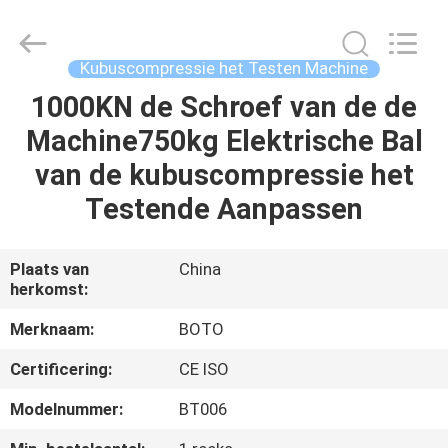
BOTO
GROUP
LTD.
All
Rights
Kubuscompressie het Testen Machine
Reserved.
1000KN de Schroef van de de
HUIS
Machine750kg Elektrische Bal
PRODUCTEN
van de kubuscompressie het
Testende Aanpassen
ONGEVEER
ONS
Plaats van
China
herkomst:
FABRIEKSREIS
Merknaam:
BOTO
Certificering:
CE ISO
KWALITEITSCONTROLE
Modelnummer:
BT006