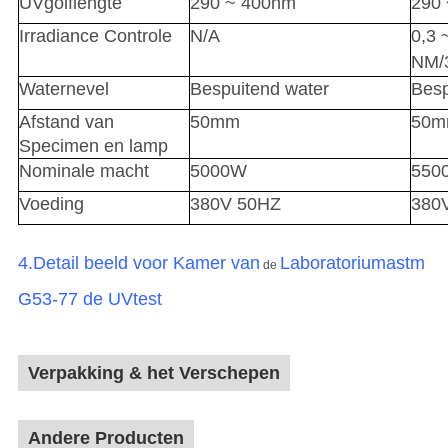
UVgolflengte
290 ~ 400nm
290
Irradiance Controle
N/A
0,3 
NM/
Waternevel
Bespuitend water
Besp
Afstand van
50mm
50
Specimen en lamp
Nominale macht
5000W
550
Voeding
380V 50HZ
380
4.Detail beeld
voor Kamer van
Laboratoriumastm
de
G53-77 de UVtest
Verpakking & het Verschepen
Andere Producten