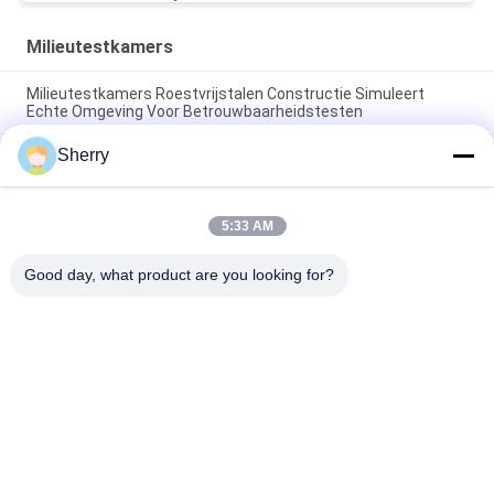
Milieutestkamers
Milieutestkamers Roestvrijstalen Constructie Simuleert
Echte Omgeving Voor Betrouwbaarheidstesten
Sherry
Klimaatgecontroleerde testkamers Temperatuuruniformiteit
±1°C Aanpasbaar Beschikbaar
Omgevingstestkamers Breed temperatuurbereik
5:33 AM
-70°C~+180°C Hoge nauwkeurigheid voor
betrouwbaarheidstests
Good day, what product are you looking for?
populaire categorieën
Alle
De Testkamer Van De 
Milieutestkamers
Temperatuurvochtigheid
De Zoute Kamer 
Laboratorium 
Van De Neveltest
Droogoven