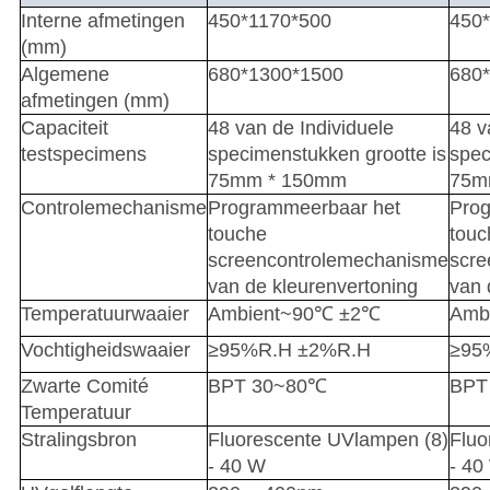
Interne afmetingen
450*1170*500
450
(mm)
Algemene
680*1300*1500
680
afmetingen (mm)
Capaciteit
48 van de Individuele
48 v
testspecimens
specimenstukken grootte is
spec
75mm * 150mm
75m
Controlemechanisme
Programmeerbaar het
Prog
touche
touc
screencontrolemechanisme
scre
van de kleurenvertoning
van 
Temperatuurwaaier
Ambient~90℃ ±2℃
Amb
Vochtigheidswaaier
≥95%R.H ±2%R.H
≥95
Zwarte Comité
BPT 30~80℃
BPT
Temperatuur
Stralingsbron
Fluorescente UVlampen (8)
Fluo
- 40 W
- 40