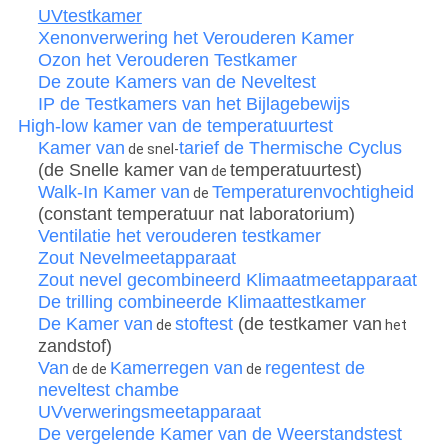
UVtestkamer
Xenonverwering het Verouderen Kamer
Ozon het Verouderen Testkamer
De zoute Kamers van de Neveltest
IP de Testkamers van het Bijlagebewijs
High-low kamer van de temperatuurtest
Kamer van
tarief de Thermische Cyclus
de snel-
(de Snelle kamer van
temperatuurtest)
de
Walk-In Kamer van
Temperaturenvochtigheid
de
(constant temperatuur nat laboratorium)
Ventilatie het verouderen testkamer
Zout Nevelmeetapparaat
Zout nevel gecombineerd Klimaatmeetapparaat
De trilling combineerde Klimaattestkamer
De Kamer van
stoftest
(de testkamer van
de
het
zandstof)
Van
Kamer
regen
van
regentest
de
de de
de
neveltest chambe
UVverweringsmeetapparaat
De vergelende Kamer van de Weerstandstest