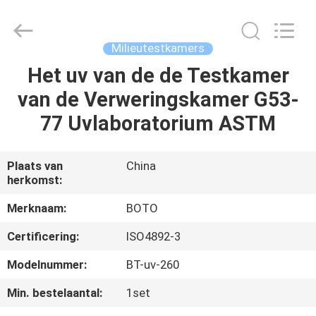
BOTO
GROUP
LTD.
All
Rights
Milieutestkamers
Reserved.
Het uv van de de Testkamer
HUIS
van de Verweringskamer G53-
PRODUCTEN
77 Uvlaboratorium ASTM
ONGEVEER
Plaats van
China
herkomst:
ONS
Merknaam:
BOTO
FABRIEKSREIS
Certificering:
ISO4892-3
Modelnummer:
BT-uv-260
KWALITEITSCONTROLE
Min. bestelaantal:
1set