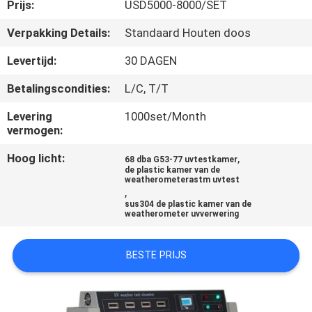
CONTACTEER
Prijs:
USD5000-8000/SET
ONS
Verpakking Details:
Standaard Houten doos
Levertijd:
30 DAGEN
VERZOEK
Betalingscondities:
L/C, T/T
OM EEN
Levering
1000set/Month
CITAAT
vermogen:
Hoog licht:
,
68 dba G53-77 uvtestkamer
SITEMAP
de plastic kamer van de
weatherometerastm uvtest
,
sus304 de plastic kamer van de
PRIVACYBELEID
weatherometer uvverwering
BESTE PRIJS