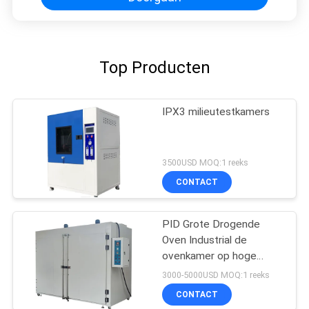
Top Producten
IPX3 milieutestkamers
3500USD MOQ:1 reeks
CONTACT
PID Grote Drogende
Oven Industrial de
ovenkamer op hoge
temperatuur van
3000-5000USD MOQ:1 reeks
seconde SUS304
CONTACT