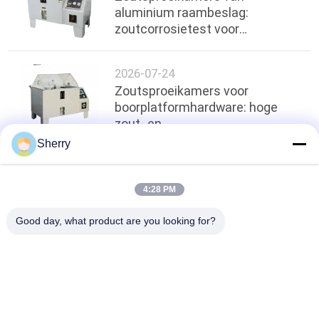
aluminium raambeslag:
zoutcorrosietest voor
handgrepen en scharnieren
2026-07-24
Zoutsproeikamers voor
boorplatformhardware: hoge
zout- en
vochtbestendigheidstest
Sherry
Terug naar boven
4:28 PM
Good day, what product are you looking for?
populaire categorieën
Alle
De Testkamer Van De 
Milieutestkamers
Temperatuurvochtigheid