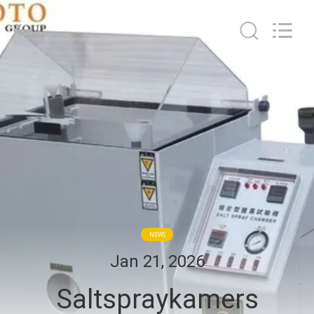
BOTO
GROUP
LTD.
All
Rights
Reserved.
HUIS
PRODUCTEN
ONGEVEER
ONS
FABRIEKSREIS
NEWS
Jan 21, 2026
KWALITEITSCONTROLE
Saltspraykamers