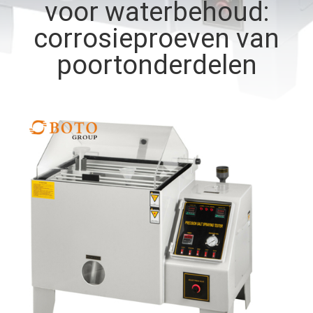
CONTACTEER
voor waterbehoud:
ONS
corrosieproeven van
poortonderdelen
VERZOEK
OM EEN
CITAAT
SITEMAP
PRIVACYBELEID