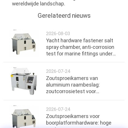
wereldwijde landschap.
Gerelateerd nieuws
2026-08-03
Yacht hardware fastener salt
spray chamber, anti-corrosion
test for marine fittings under
ocean environment
2026-07-24
Zoutsproeikamers van
aluminium raambeslag:
zoutcorrosietest voor
handgrepen en scharnieren
2026-07-24
Zoutsproeikamers voor
boorplatformhardware: hoge