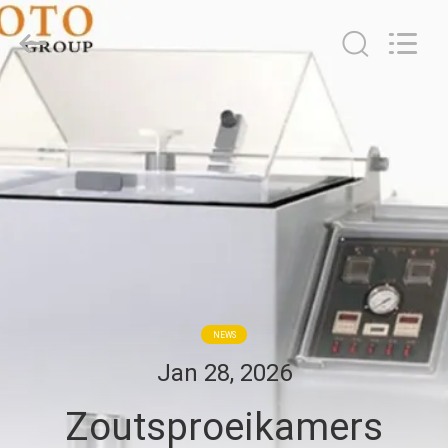
BOTO
GROUP
LTD.
All
Rights
Reserved.
HUIS
PRODUCTEN
ONGEVEER
ONS
FABRIEKSREIS
NEWS
Jan 28, 2026
KWALITEITSCONTROLE
Zoutsproeikamers