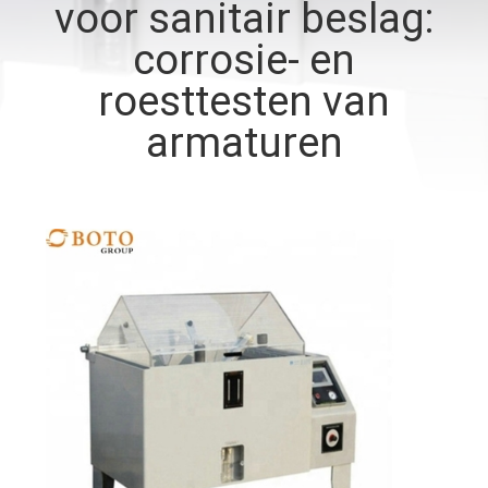
CONTACTEER
voor sanitair beslag:
ONS
corrosie- en
roesttesten van
VERZOEK
armaturen
OM EEN
CITAAT
SITEMAP
PRIVACYBELEID