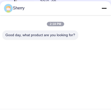
zout- en
vochtbestendigheidstest
Sherry
Terug naar boven
2:18 PM
Good day, what product are you looking for?
populaire categorieën
Alle
De Testkamer Van De 
Milieutestkamers
Temperatuurvochtigheid
De Zoute Kamer 
Laboratorium 
Van De Neveltest
Droogoven
Het Laboratorium 
Klimaattestkamer
Dempt - Oven
Universele Trek Het 
Charpyeffect Het 
Testen Machine
Testen Machine