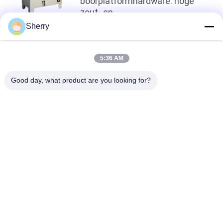
boorplatformhardware: hoge
zout- en
vochtbestendigheidstest
Sherry
Terug naar boven
5:36 AM
Good day, what product are you looking for?
populaire categorieën
Alle
De Testkamer Van De 
Milieutestkamers
Temperatuurvochtigheid
De Zoute Kamer 
Laboratorium 
Van De Neveltest
Droogoven
Het Laboratorium 
Klimaattestkamer
Dempt - Oven
Universele Trek Het 
Charpyeffect Het 