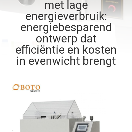
CONTACTEER
met lage
ONS
energieverbruik:
energiebesparend
VERZOEK
ontwerp dat
OM EEN
efficiëntie en kosten
CITAAT
in evenwicht brengt
SITEMAP
PRIVACYBELEID