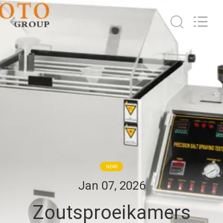
BOTO
GROUP
LTD.
All
Rights
Reserved.
HUIS
PRODUCTEN
ONGEVEER
ONS
FABRIEKSREIS
NEWS
Jan 07, 2026
KWALITEITSCONTROLE
Zoutsproeikamers