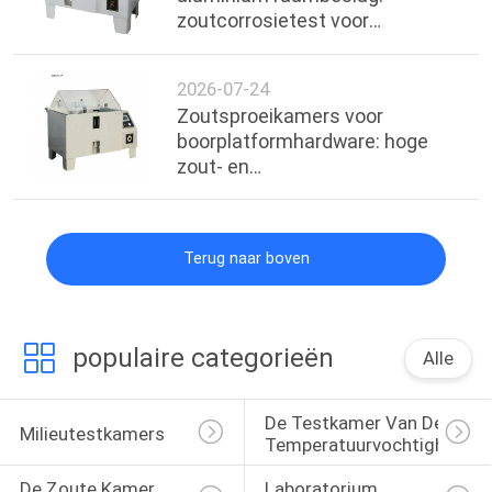
zoutcorrosietest voor
handgrepen en scharnieren
2026-07-24
Zoutsproeikamers voor
boorplatformhardware: hoge
zout- en
vochtbestendigheidstest
Terug naar boven
populaire categorieën
Alle
De Testkamer Van De 
Milieutestkamers
Temperatuurvochtigheid
De Zoute Kamer 
Laboratorium 