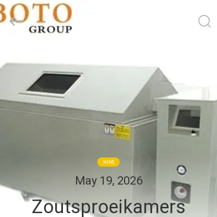
BOTO
GROUP
LTD.
All
Rights
Reserved.
HUIS
PRODUCTEN
ONGEVEER
ONS
FABRIEKSREIS
NEWS
May 19, 2026
KWALITEITSCONTROLE
Zoutsproeikamers