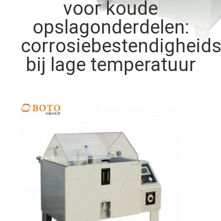
CONTACTEER
voor koude
ONS
opslagonderdelen:
corrosiebestendigheids
VERZOEK
bij lage temperatuur
OM EEN
CITAAT
SITEMAP
PRIVACYBELEID