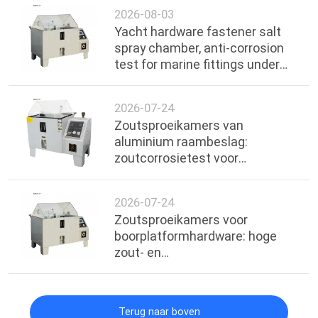
2026-08-03
Yacht hardware fastener salt
spray chamber, anti-corrosion
test for marine fittings under
ocean environment
2026-07-24
Zoutsproeikamers van
aluminium raambeslag:
zoutcorrosietest voor
handgrepen en scharnieren
2026-07-24
Zoutsproeikamers voor
boorplatformhardware: hoge
zout- en
vochtbestendigheidstest
Terug naar boven