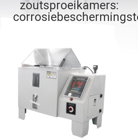
CONTACTEER
zoutsproeikamers:
ONS
corrosiebeschermingst
VERZOEK
OM EEN
CITAAT
SITEMAP
PRIVACYBELEID