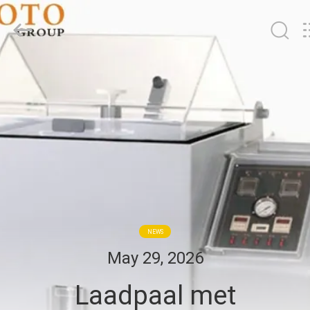
BOTO
GROUP
LTD.
All
Rights
Reserved.
HUIS
PRODUCTEN
ONGEVEER
ONS
FABRIEKSREIS
NEWS
May 29, 2026
KWALITEITSCONTROLE
Laadpaal met